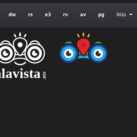
d
w
r
s
e
3
r
v
a
v
p
g
Más