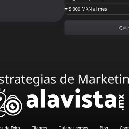
Quie
strategias de Marketi
os de Éxito
Clientes
Quienes somos
Blog
Cont