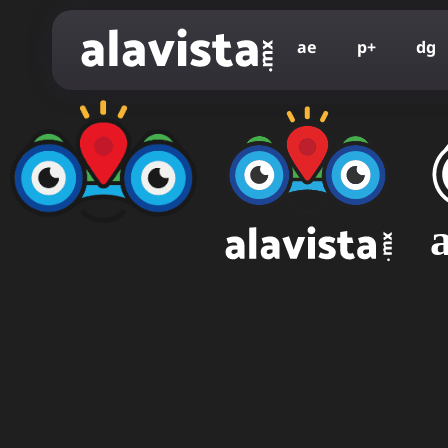
a
e
p
+
d
g