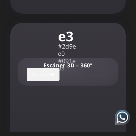
e3
#2d9e
e0
#091e
Escáner 3D – 360°
3a
Ver más