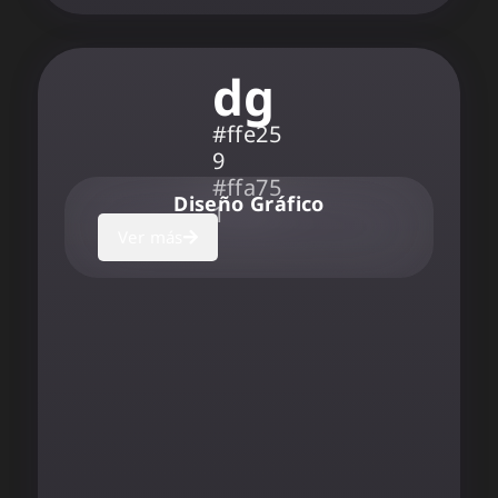
dg
#ffe25
9
#ffa75
Diseño Gráfico
1
Ver más